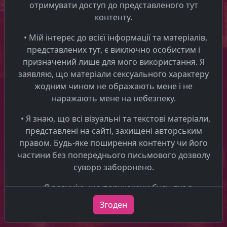
отримувати доступ до представленого тут
контенту.
Follow us
• Мій інтерес до всієї інформації та матеріалів,
About us
Advertise
More info
представлених тут, є виключно особистим і
here
Blog
Умови
призначений лише для мого використання. Я
Інформація про
використання
заявляю, що матеріали сексуального характеру
Політика
рекламу
жодним чином не ображають мене і не
конфіденційності
Припинення
наражають мене на небезпеку.
Ціни
торгівлі
Contact - Erotic
людьми
catalog PAG
Створити
• Я знаю, що всі візуальні та текстові матеріали,
профіль
представлені на сайті, захищені авторським
Процес
правом. Будь-яке поширення контенту чи його
розмiщённая
частини без попереднього письмового дозволу
реклами
суворо заборонено.
• Я розумію, що порушуючи будь-яке з
вищезгаданих положень, я беру на себе ризик
Згоден
порушення цивільного позову та/або
кримінального переслідування.