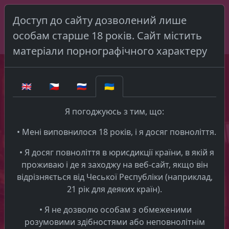
Доступ до сайту дозволений лише
Еротичні знайомства
особам старше 18 років. Сайт містить
матеріали порнографічного характеру
Contact - Erotic catalog PAG
Please contact us if you need help with
🇬🇧
🇨🇿
🇷🇺
🇺🇦
somethig
Я погоджуюсь з тим, що:
• Мені виповнилося 18 років, і я досяг повноліття.
adultguideprague@seznam.cz
• Я досяг повноліття в юрисдикції країни, в якій я
проживаю і де я заходжу на веб-сайт, якщо він
відрізняється від Чеської Республіки (наприклад,
21 рік для деяких країн).
• Я не дозволю особам з обмеженими
розумовими здібностями або неповнолітнім