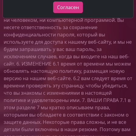
сторонним процессором Securion Pay. 5.4 вы должны
Согласен
убедиться, что ваш пароль не может быть раскрыт
ни человеком, ни компьютерной программой. Вы
несете ответственность за сохранение
конфиденциальности пароля, который вы
используете для доступа к нашему веб-сайту, и мы не
будем запрашивать у вас ваш пароль, за
исключением случаев, когда вы входите на наш веб-
сайт. 6. ИЗМЕНЕНИЕ 6.1 время от времени мы можем
обновлять настоящую политику, размещая новую
версию на нашем веб-сайте. 6.2 вам следует время от
времени проверять эту страницу, чтобы убедиться,
что вы знакомы с изменениями в настоящей
политике и удовлетворены ими. 7. ВАШИ ПРАВА 7.1 в
этом разделе 7 мы кратко описываем права,
которыми вы обладаете в соответствии с законом о
защите данных. Некоторые права сложны, и не все
детали были включены в наши резюме. Поэтому вам