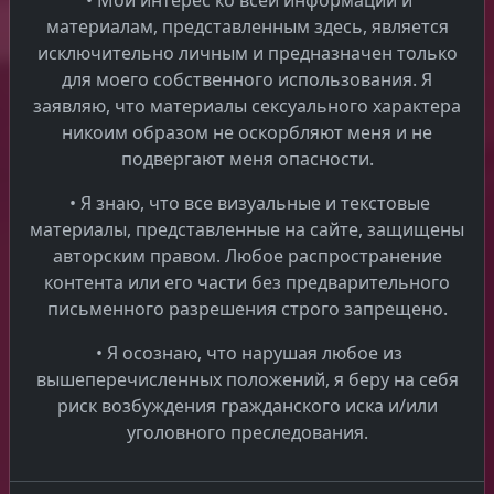
• Мой интерес ко всей информации и
сохранили о вас 5. БЕЗОПАСНОСТЬ ПЕРСОНАЛЬНЫХ
материалам, представленным здесь, является
ДАННЫХ 5.1 мы примем соответствующие
исключительно личным и предназначен только
технические и организационные меры для защиты
для моего собственного использования. Я
ваших персональных данных и предотвращения
заявляю, что материалы сексуального характера
потери, неправильного использования или
никоим образом не оскорбляют меня и не
изменения ваших персональных данных. 5.2 мы
подвергают меня опасности.
храним все ваши персональные данные на
защищенном сервере. 5.3 данные, отправляемые из
• Я знаю, что все визуальные и текстовые
вашего веб-браузера на наш веб-сервер или с
материалы, представленные на сайте, защищены
нашего веб-сервера на ваш веб-браузер, в
авторским правом. Любое распространение
некоторых случаях будут защищены технологией
контента или его части без предварительного
шифрования. Всякий раз, когда вы производите
письменного разрешения строго запрещено.
платеж, данные шифруются на 100%. Платежные
• Я осознаю, что нарушая любое из
данные не обрабатываются компанией
вышеперечисленных положений, я беру на себя
Pragueadultguide.cz . Pragueadultguide.cz мы не
риск возбуждения гражданского иска и/или
обрабатываем данные о транзакциях по кредитным
уголовного преследования.
картам, а также не храним и не просматриваем
номера кредитных карт, имена и другую
информацию. Эти данные обрабатываются