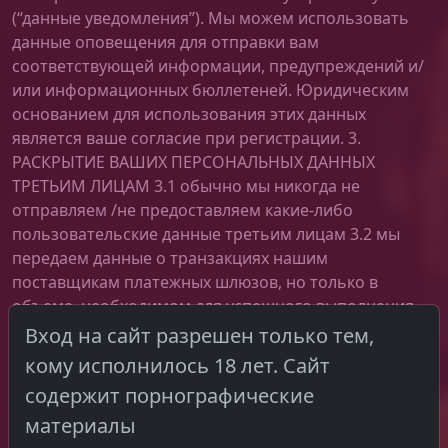
(“данные уведомления”). Мы можем использовать
данные оповещения для отправки вам
соответствующей информации, предупреждений и/
или информационных бюллетеней. Юридическим
основанием для использования этих данных
является ваше согласие при регистрации. 3.
РАСКРЫТИЕ ВАШИХ ПЕРСОНАЛЬНЫХ ДАННЫХ
ТРЕТЬИМ ЛИЦАМ 3.1 обычно мы никогда не
отправляем /не предоставляем какие-либо
пользовательские данные третьим лицам 3.2 мы
передаем данные о транзакциях нашим
поставщикам платежных шлюзов, но только в
объеме, необходимом для успешного выполнения
ваших платежей 3.3 веб-данные (посещенный URL,
Вход на сайт разрешен только тем,
электронная почта пользователя) передаются
кому исполнилось 18 лет. Сайт
только Google Analytics / a UserEngage с целью
содержит порнографические
улучшения сайта и общения автоматически или
материалы
через веб-чат и / или электронную почту. Данные