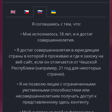
хранятся надежно и недоступны третьим лицам.
Общие данные шифруются на серверах. 4. ХРАНЕНИЕ
🇬🇧
🇨🇿
🇷🇺
🇺🇦
И УДАЛЕНИЕ ПЕРСОНАЛЬНЫХ ДАННЫХ 4.1 В разделе
4 описываются наши методы и политики хранения
Я соглашаюсь с тем, что:
данных. они разработаны в соответствии с нашими
юридическими обязательствами по хранению
• Мне исполнилось 18 лет, и я достиг
персональных данных и распоряжению ими. 4.2
совершеннолетия.
персональные данные, которые мы используем для
каких-либо целей, не должны храниться дольше, чем
• Я достиг совершеннолетия в юрисдикции
это необходимо для этой цели или для других целей.
страны в которой я проживаю и где я захожу на
4.3 несмотря на другие положения настоящего
веб-сайт, если он отличается от Чешской
раздела 4, мы можем сохранять ваши персональные
Республики (например, 21 год для некоторых
данные, если такое хранение необходимо для
странах).
выполнения юридического обязательства, которому
• Я не позволю лицам с ограниченными
мы подчиняемся, или для защиты ваших жизненно
умственными способностями или
важных интересов или жизненно важных интересов
несовершеннолетним получать доступ к
другого лица или закона Соединенного Королевства
представленному здесь контенту.
и Европейского Союза. 4.4 вы имеете право
связаться с нами и спросить о данных, которые мы