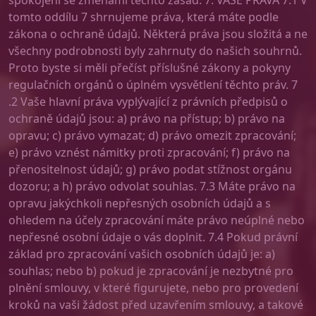
spokojeni se změnami těchto zásad. 7. VAŠE PRÁVA 7.1 V
tomto oddílu 7 shrnujeme práva, která máte podle
zákona o ochraně údajů. Některá práva jsou složitá a ne
všechny podrobnosti byly zahrnuty do našich souhrnů.
Proto byste si měli přečíst příslušné zákony a pokyny
regulačních orgánů o úplném vysvětlení těchto práv. 7
.2 Vaše hlavní práva vyplývající z právních předpisů o
ochraně údajů jsou: a) právo na přístup; b) právo na
opravu; c) právo vymazat; d) právo omezit zpracování;
e) právo vznést námitky proti zpracování; f) právo na
přenositelnost údajů; g) právo podat stížnost orgánu
dozoru; a h) právo odvolat souhlas. 7.3 Máte právo na
opravu jakýchkoli nepřesných osobních údajů a s
ohledem na účely zpracování máte právo neúplné nebo
nepřesné osobní údaje o vás doplnit. 7.4 Pokud právní
základ pro zpracování vašich osobních údajů je: a)
souhlas; nebo b) pokud je zpracování je nezbytné pro
plnění smlouvy, v které figurujete, nebo pro provedení
kroků na vaši žádost před uzavřením smlouvy, a takové