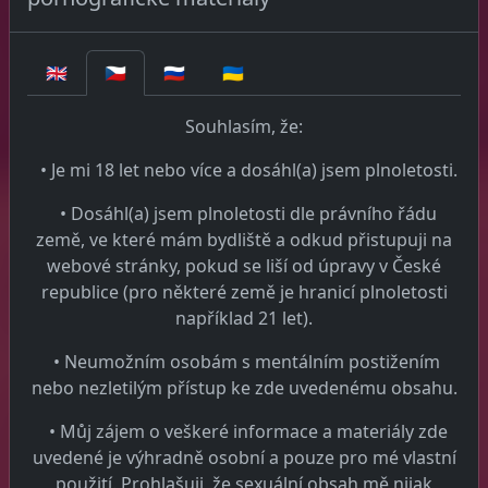
jsou vytvořeny za účelem dodržování našich legálních
povinností v rámci zachovávání a zbavování se osobních
dat. 4.2 Osobní data která užíváme za jakýmkoliv
🇬🇧
🇨🇿
🇷🇺
🇺🇦
účelem nejsou uchovávány déle, než je nutné za daným
účelem nebo účely. 4.3 Bez ohledu na ostatní
Souhlasím, že:
ustanovení této sekce 4 můžeme uchovávat vaše
osobní údaje tam, kde je takové uchovávání nezbytné
• Je mi 18 let nebo více a dosáhl(a) jsem plnoletosti.
pro součinnost s legálními povinnostmi, pod které
• Dosáhl(a) jsem plnoletosti dle právního řádu
spadáme nebo za účelem ochrany vašeho životního
země, ve které mám bydliště a odkud přistupuji na
zájmu nebo životního zájmu jiné osoby nebo zákona v
webové stránky, pokud se liší od úpravy v České
České republice a Evropské unii. 4.4 Máte právo
republice (pro některé země je hranicí plnoletosti
kontaktovat nás a zeptat se na data, která o vás máme
například 21 let).
uložena 5. BEZPEČNOST OSOBNÍCH DAT 5.1 Budeme
přijímat příslušná technická a organizační opatření,
• Neumožním osobám s mentálním postižením
která zajistí vaše osobní údaje a zabrání ztrátě, zneužití
nebo nezletilým přístup ke zde uvedenému obsahu.
nebo změně vašich osobních údajů. 5.2 Všechny vaše
osobní údaje uložíme na zabezpečený server. 5.3 Údaje
• Můj zájem o veškeré informace a materiály zde
odesílané z webového prohlížeče na náš webový server
uvedené je výhradně osobní a pouze pro mé vlastní
nebo z našeho webového serveru do vašeho webového
použití. Prohlašuji, že sexuální obsah mě nijak