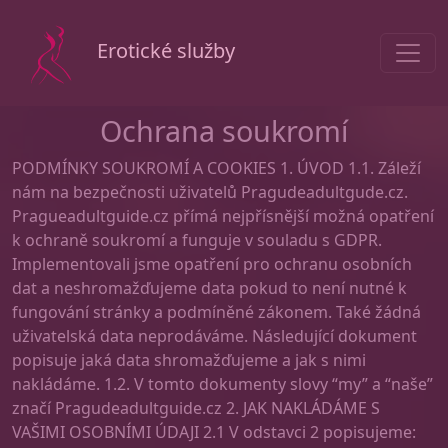
Erotické služby
Ochrana soukromí
PODMÍNKY SOUKROMÍ A COOKIES 1. ÚVOD 1.1. Záleží
nám na bezpečnosti uživatelů Pragudeadultgude.cz.
Pragueadultguide.cz přímá nejpřísnější možná opatření
k ochraně soukromí a funguje v souladu s GDPR.
Implementovali jsme opatření pro ochranu osobních
dat a neshromažďujeme data pokud to není nutné k
fungování stránky a podmíněné zákonem. Také žádná
uživatelská data neprodáváme. Následující dokument
popisuje jaká data shromažďujeme a jak s nimi
nakládáme. 1.2. V tomto dokumenty slovy “my” a “naše”
značí Pragudeadultguide.cz 2. JAK NAKLÁDÁME S
VAŠIMI OSOBNÍMI ÚDAJI 2.1 V odstavci 2 popisujeme: