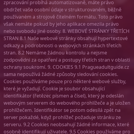
zpracování probíhá automatizovaně, máte právo
obdržet vaše osobní údaje v strukturovaném, běžně
používaném a strojově čitelném formátu. Toto právo
však nemáte pokud by jeho aplikace omezila právo
nebo svobodu jiné osoby. 8. WEBOVÉ STRÁNKY TŘETÍCH
STRAN 8.1 Naše webové stránky obsahují hypertextové
odkazy a podrobnosti o webových stránkách třetích
stran. 8.2 Nemáme žádnou kontrolu a nejsme
zodpovědni za opatření a postupy třetích stran v oblasti
ochrany soukromí. 9. COOKIES 9.1 Pragueadultguide.cz
sama nepoužívá žádné způsoby sledování cookies.
Cookies používáme pouze pro některé webové služby,
které je vyžadují. Cookie je soubor obsahující
identifikátor (řetězec písmen a čísel), který je odeslán
webovým serverem do webového prohlížeče a je uložen
prohlížečem. Identifikátor se potom odesílá zpět na
server pokaždé, když prohlížeč požaduje stránku ze
serveru. 9.2 Cookies neobsahují žádné informace, které
osobně identifikují uživatele. 9.5 Cookies používáme pro