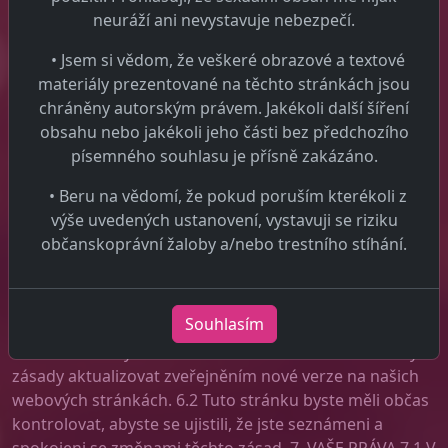
prohlížeče budou v některých případech chráněny
neuráží ani nevystavuje nebezpečí.
šifrovací technologií. Kdykoli provádíte platbu, data jsou
• Jsem si vědom, že veškeré obrazové a textové
100% šifrována. Údaje o platbách nejsou zpracovány
materiály prezentované na těchto stránkách jsou
společností Pragudeadultguide.cz.
chráněny autorským právem. Jakékoli další šíření
Pragudeadultguide.cz nezpracovává údaje o
obsahu nebo jakékoli jeho části bez předchozího
transakcích prováděných kreditními kartami, ani si
písemného souhlasu je přísně zakázáno.
neponecháváme nebo nevidíme čísla, názvy a další
informace o kreditní kartě. Tato data jsou zpracovávána
• Beru na vědomí, že pokud poruším kterékoli z
třetím stranou procesoru Securion Pay. 5.4 Měli byste
výše uvedených ustanovení, vystavuji se riziku
se ujistit, že vaše heslo není náchylné k tomu, aby bylo
občanskoprávní žaloby a/nebo trestního stíhání.
odhaleno, ať už osobou nebo počítačovým programem.
Jste zodpovědní za důvěrné uchování hesla, které
používáte pro přístup na náš web, a my vás nebudeme
Souhlasím
žádat o heslo kromě případů, kdy se přihlásíte na naše
webové stránky. 6. ZMĚNY 6.1 Čas od času můžeme tyto
zásady aktualizovat zveřejněním nové verze na našich
webových stránkách. 6.2 Tuto stránku byste měli občas
kontrolovat, abyste se ujistili, že jste seznámeni a