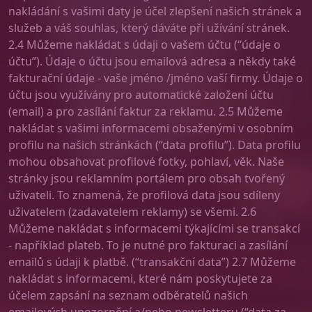
nakládání s vašimi daty je účel zlepšení našich stránek a
služeb a váš souhlas, který dáváte při užívání stránek.
2.4 Můžeme nakládat s údaji o vašem účtu (“údaje o
účtu”). Údaje o účtu jsou emailová adresa a někdy také
fakturační údaje - vaše jméno /jméno vaší firmy. Údaje o
účtu jsou využívány pro automatické založení účtu
(email) a pro zasílání faktur za reklamu. 2.5 Můžeme
nakládat s vašimi informacemi obsaženými v osobním
profilu na našich stránkách (“data profilu”). Data profilu
mohou obsahovat profilové fotky, pohlaví, věk. Naše
stránky jsou reklamním portálem pro obsah tvořený
uživateli. To znamená, že profilová data jsou sdíleny
uživatelem (zadavatelem reklamy) se všemi. 2.6
Můžeme nakládat s informacemi týkajícími se transakcí
- například plateb. To je nutné pro fakturaci a zasílání
emailů s údaji k platbě. (“transakční data”) 2.7 Můžeme
nakládat s informacemi, které nám poskytujete za
účelem zapsání na seznam odběratelů našich