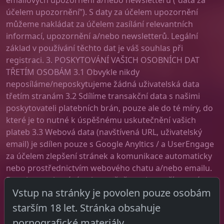
emailových upozornění a/nebo newsletteru (“data za
účelem upozornění”). S daty za účelem upozornění
můžeme nakládat za účelem zasílání relevantních
informací, upozornění a/nebo newsletterů. Legální
základ v používání těchto dat je váš souhlas při
registraci. 3. POSKYTOVÁNÍ VAŠICH OSOBNÍCH DAT
TŘETÍM OSOBÁM 3.1 Obvykle nikdy
neposíláme/neposkytujeme žádná uživatelská data
třetím stranám 3.2 Sdílíme transakční data s našimi
poskytovateli platebních brán, pouze ale do té míry, do
které je to nutné k úspěšnému uskutečnění vašich
plateb 3.3 Webová data (navštívená URL, uživatelský
email) je sdílen pouze s Google Anyltics / a UserEngage
za účelem zlepšení stránek a komunikace automaticky
nebo prostřednictvím webového chatu a/nebo emailu.
Data jsou uchovávány bezpečně a nejsou přístupné
Vstup na stránky je povolen pouze osobám
třetím stranám. Sdílená data jsou šifrovány v serverech.
4. UCHOVÁVÁNÍ A MAZÁNÍ OSOBNÍCH DAT 4.1 Sekce 4
starším 18 let. Stránka obsahuje
popisuje naše postupy a zásady pro uchovávání dat. Ty
pornografické materiály