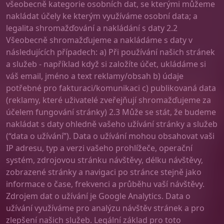
všeobecně kategorie osobních dat, se kterými můžeme
nakládat účely ke kterým využíváme osobní data; a
legalita shromažďování a nakládání s daty 2.2
Všeobecně shromažďujeme a nakládáme s daty v
následujících případech: a) Při používání našich stránek
a služeb - například když si založíte účet, ukládáme si
váš email, jméno a text reklamy/obsah b) údaje
potřebné pro fakturaci/komunikaci c) publikovaná data
(reklamy, které uživatelé zveřejňují shromažďujeme za
účelem fungování stránky) 2.3 Může se stát, že budeme
nakládat s daty ohledně vašeho užívání stránky a služeb
(“data o užívání”). Data o užívání mohou obsahovat vaši
IP adresu, typ a verzi vašeho prohlížeče, operační
systém, zdrojovou stránku návštěvy, délku návštěvy,
zobrazené stránky a navigaci po stránce stejně jako
informace o čase, frekvenci a průběhu vaší návštěvy.
Zdrojem dat o užívání je Google Analytics. Data o
užívání využíváme pro analýzu návštěv stránek a pro
zlepšení našich služeb. Legální základ pro toto